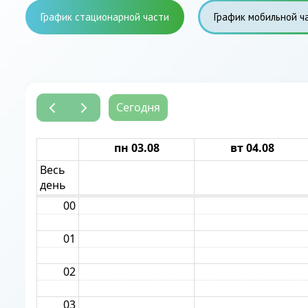
График стационарной части
График мобильной ч