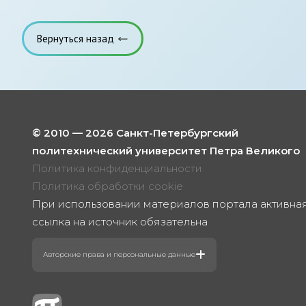
Вернуться назад
© 2010 — 2026 Санкт-Петербургский
политехнический университет Петра Великого
Политика конфиденциальности
Политика обработки cookie
При использовании материалов портала активна
ссылка на источник обязательна
Авторские права и персональные данные
Фотографии размещены с согласия
изображённых лиц в соответствии
с требованиями законодательства
о персональных данных. Согласно ст. 152.1
ГК РФ «Охрана изображения гражданина»,