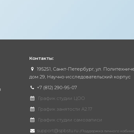
Контакты:
195251, Санкт-Петербург, ул. Политехнич
дом 29, Научно-исследовательский корпус
+7 (812) 290-95-07
я
График студии ЦОО
График занятости А2.17
График студии самозаписи
support@spbstu.ru
(Поддержка личного кабине