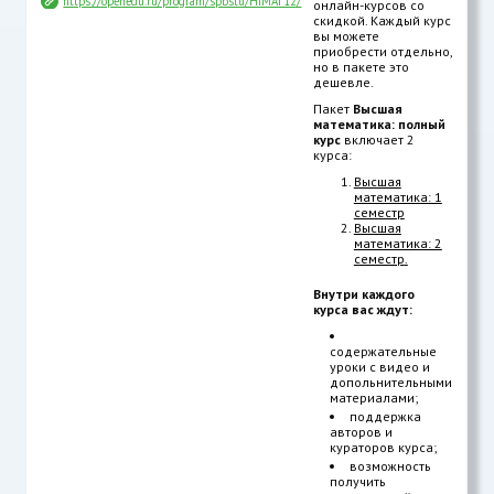
https://openedu.ru/program/spbstu/HIMAT12/
онлайн-курсов со
скидкой. Каждый курс
вы можете
приобрести отдельно,
но в пакете это
дешевле.
Пакет
Высшая
математика: полный
курс
включает 2
курса:
Высшая
математика: 1
семестр
Высшая
математика: 2
семестр
.
Внутри каждого
курса вас ждут:
содержательные
уроки с видео и
допольнительными
материалами;
поддержка
авторов и
кураторов курса;
возможность
получить