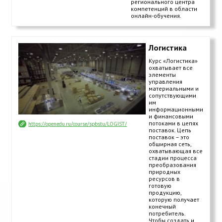
регионального центра
компетенций в области
онлайн-обучения.
Логистика
Курс «Логистика»
охватывает все
элементы
управления
материальными и
сопутствующими
им
информационными
и финансовыми
потоками в цепях
https://openedu.ru/course/spbstu/LOGIST/
поставок. Цепь
поставок – это
обширная сеть,
охватывающая все
стадии процесса
преобразования
природных
ресурсов в
готовую
продукцию,
которую получает
конечный
потребитель.
Чтобы создать и