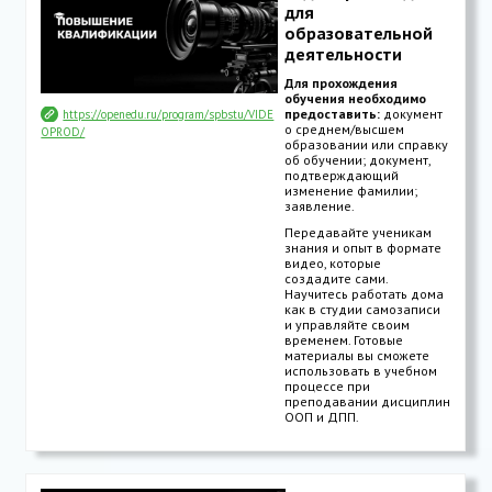
для
образовательной
деятельности
Для прохождения
обучения необходимо
предоставить:
документ
https://openedu.ru/program/spbstu/VIDE
о среднем/высшем
OPROD/
образовании или справку
об обучении; документ,
подтверждающий
изменение фамилии;
заявление.
Передавайте ученикам
знания и опыт в формате
видео, которые
создадите сами.
Научитесь работать дома
как в студии самозаписи
и управляйте своим
временем. Готовые
материалы вы сможете
использовать в учебном
процессе при
преподавании дисциплин
ООП и ДПП.