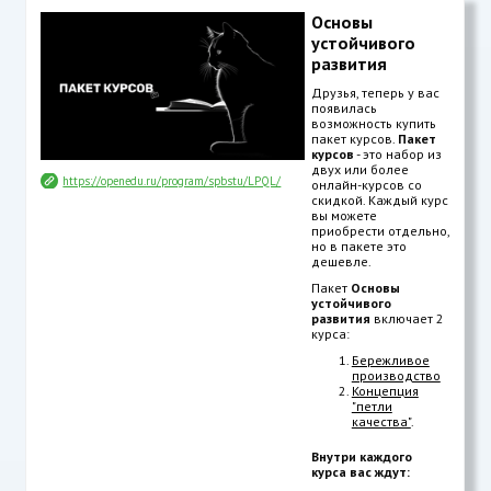
Основы
устойчивого
развития
Друзья, теперь у вас
появилась
возможность купить
пакет курсов.
Пакет
курсов
- это набор из
двух или более
https://openedu.ru/program/spbstu/LPQL/
онлайн-курсов со
скидкой. Каждый курс
вы можете
приобрести отдельно,
но в пакете это
дешевле.
Пакет
Основы
устойчивого
развития
включает 2
курса:
Бережливое
производство
Концепция
"петли
качества"
.
Внутри каждого
курса вас ждут: