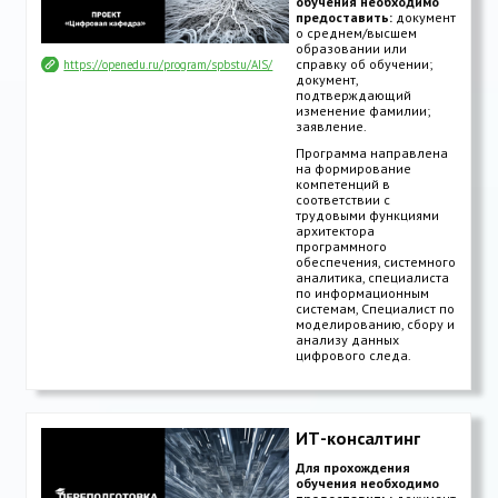
обучения необходимо
предоставить:
документ
о среднем/высшем
образовании или
справку об обучении;
https://openedu.ru/program/spbstu/AIS/
документ,
подтверждающий
изменение фамилии;
заявление.
Программа направлена
на формирование
компетенций в
соответствии с
трудовыми функциями
архитектора
программного
обеспечения, системного
аналитика, специалиста
по информационным
системам, Специалист по
моделированию, сбору и
анализу данных
цифрового следа.
ИТ-консалтинг
Для прохождения
обучения необходимо