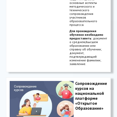
основные аспекты
методического и
технического
сопровождения
участников
образовательного
процесса.
Для прохождения
обучения необходимо
предоставить:
документ
о среднем/высшем
образовании или
справку об обучении;
документ,
подтверждающий
изменение фамилии;
заявление.
Сопровождение
курсов на
национальной
платформе
«Открытое
Образование»