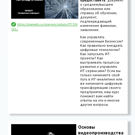
предоставить:
документ
о среднем/высшем
образовании или
справку об обучении;
документ,
подтверждающий
https://openedu.ru/program/spbstu/ITCON
изменение фамилии;
SUL/
заявление.
Как управлять
современным бизнесом?
Как правильно внедрять
цифровые технологии?
Как запускать ИТ-
проекты? Как
выстраивать процессы
развития и управлять
ИТ-сервисами? Если вы
только начинаете свой
путь в ИТ-аналитике или
же начинаете цифровую
трансформацию своего
предприятия, наш курс
поможет вам найти
ответы на эти и многие
другие вопросы.
Основы
видеопроизводства