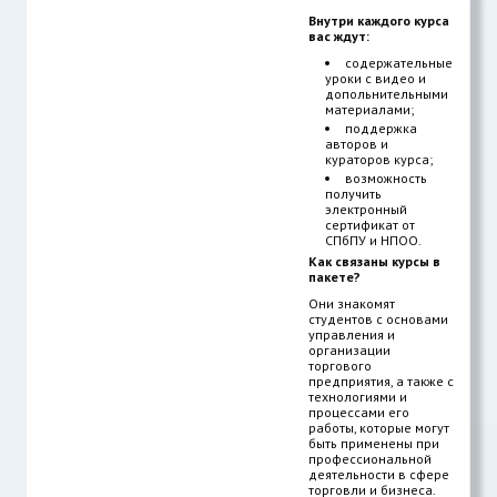
Внутри каждого курса
вас ждут:
содержательные
уроки с видео и
допольнительными
материалами;
поддержка
авторов и
кураторов курса;
возможность
получить
электронный
сертификат от
СПбПУ и НПОО.
Как связаны курсы в
пакете?
Они знакомят
студентов с основами
управления и
организации
торгового
предприятия, а также с
технологиями и
процессами его
работы, которые могут
быть применены при
профессиональной
деятельности в сфере
торговли и бизнеса.