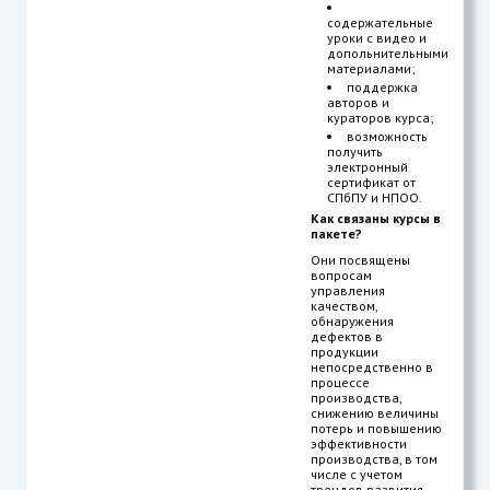
содержательные
уроки с видео и
допольнительными
материалами;
поддержка
авторов и
кураторов курса;
возможность
получить
электронный
сертификат от
СПбПУ и НПОО.
Как связаны курсы в
пакете?
Они посвящены
вопросам
управления
качеством,
обнаружения
дефектов в
продукции
непосредственно в
процессе
производства,
снижению величины
потерь и повышению
эффективности
производства, в том
числе с учетом
трендов развития