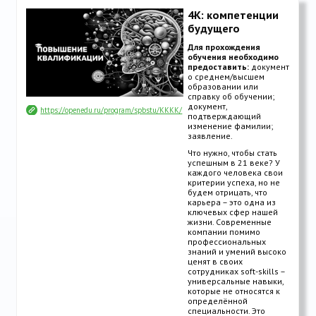
4К: компетенции
будущего
Для прохождения
обучения необходимо
предоставить:
документ
о среднем/высшем
образовании или
справку об обучении;
документ,
https://openedu.ru/program/spbstu/KKKK/
подтверждающий
изменение фамилии;
заявление.
Что нужно, чтобы стать
успешным в 21 веке? У
каждого человека свои
критерии успеха, но не
будем отрицать, что
карьера – это одна из
ключевых сфер нашей
жизни. Современные
компании помимо
профессиональных
знаний и умений высоко
ценят в своих
сотрудниках soft-skills –
универсальные навыки,
которые не относятся к
определённой
специальности. Это