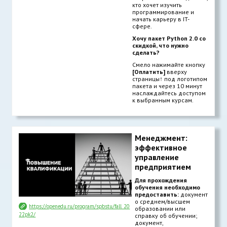
кто хочет изучить
программирование и
начать карьеру в IT-
сфере.
Хочу пакет Python 2.0 со
скидкой, что нужно
сделать?
Смело нажимайте кнопку
[Оплатить]
вверху
страницы
↑
под логотипом
пакета и через 10 минут
наслаждайтесь доступом
к выбранным курсам.
Менеджмент:
эффективное
управление
предприятием
Для прохождения
обучения необходимо
предоставить:
документ
о среднем/высшем
https://openedu.ru/program/spbstu/fall_20
образовании или
22pk2/
справку об обучении;
документ,