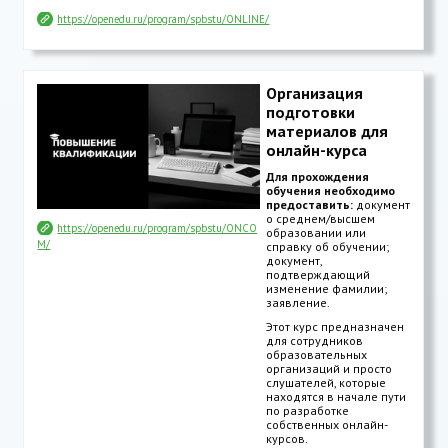
https://openedu.ru/program/spbstu/ONLINE/
Организация
подготовки
материалов для
онлайн-курса
Для прохождения
обучения необходимо
предоставить:
документ
о среднем/высшем
https://openedu.ru/program/spbstu/ONCO
образовании или
M/
справку об обучении;
документ,
подтверждающий
изменение фамилии;
заявление.
Этот курс предназначен
для сотрудников
образовательных
организаций и просто
слушателей, которые
находятся в начале пути
по разработке
собственных онлайн-
курсов.