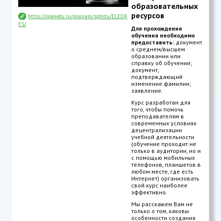
образовательных
ресурсов
https://openedu.ru/program/spbstu/ELEDR
ES/
Для прохождения
обучения необходимо
предоставить:
документ
о среднем/высшем
образовании или
справку об обучении;
документ,
подтверждающий
изменение фамилии;
заявление.
Курс разработан для
того, чтобы помочь
преподавателям в
современных условиях
децентрализации
учебной деятельности
(обучение проходит не
только в аудитории, но и
с помощью мобильных
телефонов, планшетов в
любом месте, где есть
Интернет) организовать
свой курс наиболее
эффективно.
Мы расскажем Вам не
только о том, каковы
особенности создания