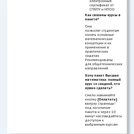
электронный
сертификат от
СПбПУ и НПОО.
Как связаны курсы в
пакете?
Они
позволят студентам
понять основные
математические
концепции и их
применение в
практических
задачах.
Рекомендованы
для общетехнических
направлений.
Хочу пакет Высшая
математика: полный
курс со скидкой, что
нужно сделать?
Смело нажимайте
кнопку
[Оплатить]
вверху страницы
↑
под логотипом
пакета и через 10
минут наслаждайтесь
доступом к
выбранным курсам.