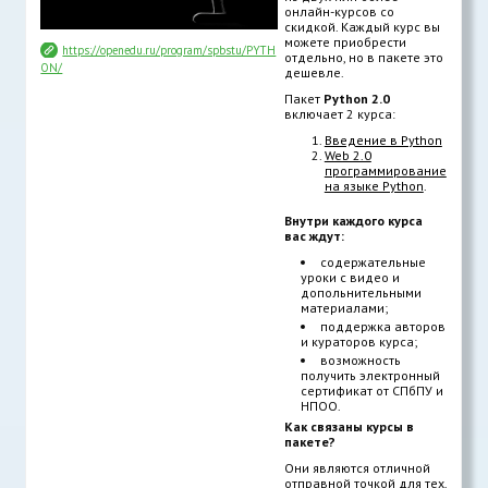
онлайн-курсов со
скидкой. Каждый курс вы
можете приобрести
https://openedu.ru/program/spbstu/PYTH
отдельно, но в пакете это
ON/
дешевле.
Пакет
Python 2.0
включает 2 курса:
Введение в Python
Web 2.0
программирование
на языке Python
.
Внутри каждого курса
вас ждут:
содержательные
уроки с видео и
допольнительными
материалами;
поддержка авторов
и кураторов курса;
возможность
получить электронный
сертификат от СПбПУ и
НПОО.
Как связаны курсы в
пакете?
Они являются отличной
отправной точкой для тех,