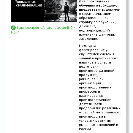
Для прохождения
обучения необходимо
предоставить:
документ
о среднем/высшем
образовании или
справку об обучении;
документ,
https://openedu.ru/program/spbstu/INDM
подтверждающий
NG4/
изменение фамилии;
заявление.
Цель урса -
формирование у
слушателей системы
знаний и практических
навыков в области
подготовки
производства новой
продукции,
рациональной
организации
производственных
процессов и
планирования
производственной
деятельности
предприятий различных
отраслей материального
производства в
условиях развития
рыночных отношений в
России