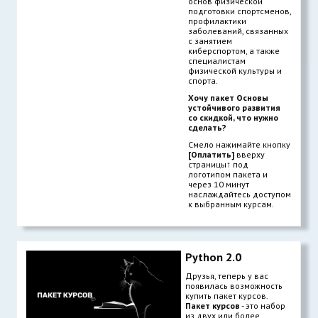
основ физической
подготовки спортсменов,
профилактики
заболеваний, связанных
с занятием
киберспортом, а также
специалистам
физической культуры и
спорта.
Хочу пакет Основы
устойчивого развития
со скидкой, что нужно
сделать?
Смело нажимайте кнопку
[Оплатить]
вверху
страницы
↑
под
логотипом пакета и
через 10 минут
наслаждайтесь доступом
к выбранным курсам.
Python 2.0
Друзья, теперь у вас
появилась возможность
купить пакет курсов.
Пакет курсов
- это набор
из двух или более