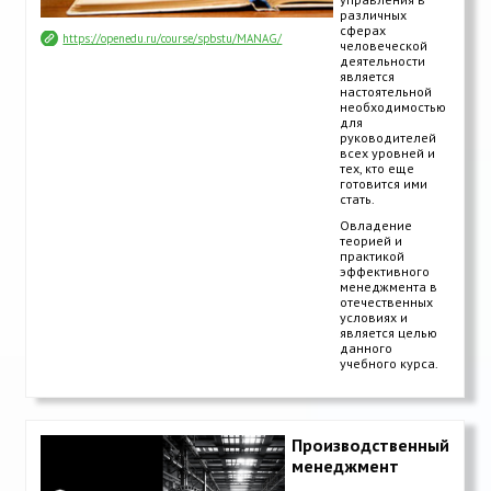
различных
сферах
https://openedu.ru/course/spbstu/MANAG/
человеческой
деятельности
является
настоятельной
необходимостью
для
руководителей
всех уровней и
тех, кто еще
готовится ими
стать.
Овладение
теорией и
практикой
эффективного
менеджмента в
отечественных
условиях и
является целью
данного
учебного курса.
Производственный
менеджмент