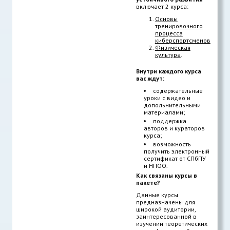
включает 2 курса:
Основы
тренировочного
процесса
киберспортсменов
Физическая
культура
.
Внутри каждого курса
вас ждут:
содержательные
уроки с видео и
допольнительными
материалами;
поддержка
авторов и кураторов
курса;
возможность
получить электронный
сертификат от СПбПУ
и НПОО.
Как связаны курсы в
пакете?
Данные курсы
предназначены для
широкой аудитории,
заинтересованной в
изучении теоретических