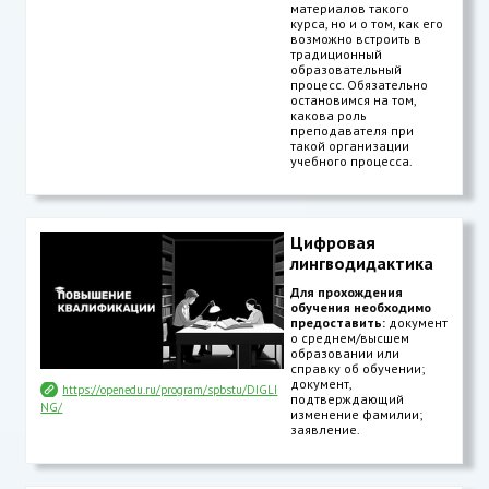
материалов такого
курса, но и о том, как его
возможно встроить в
традиционный
образовательный
процесс. Обязательно
остановимся на том,
какова роль
преподавателя при
такой организации
учебного процесса.
Цифровая
лингводидактика
Для прохождения
обучения необходимо
предоставить:
документ
о среднем/высшем
образовании или
справку об обучении;
документ,
https://openedu.ru/program/spbstu/DIGLI
подтверждающий
NG/
изменение фамилии;
заявление.