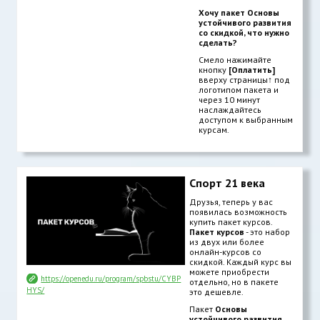
Хочу пакет Основы
устойчивого развития
со скидкой, что нужно
сделать?
Смело нажимайте
кнопку
[Оплатить]
вверху страницы
↑
под
логотипом пакета и
через 10 минут
наслаждайтесь
доступом к выбранным
курсам.
Спорт 21 века
Друзья, теперь у вас
появилась возможность
купить пакет курсов.
Пакет курсов
- это набор
из двух или более
онлайн-курсов со
скидкой. Каждый курс вы
можете приобрести
https://openedu.ru/program/spbstu/CYBP
отдельно, но в пакете
HYS/
это дешевле.
Пакет
Основы
устойчивого развития