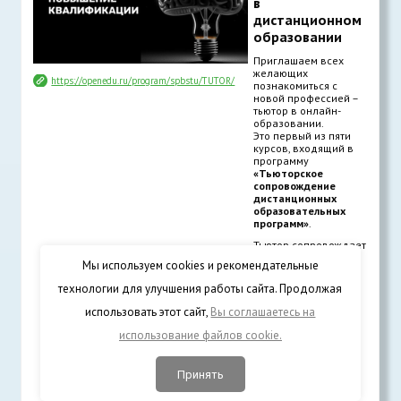
в
дистанционном
образовании
Приглашаем всех
желающих
https://openedu.ru/program/spbstu/TUTOR/
познакомиться с
новой профессией –
тьютор в онлайн-
образовании.
Это первый из пяти
курсов, входящий в
программу
«Тьюторское
сопровождение
дистанционных
образовательных
программ»
.
Тьютор сопровождает
обучающегося в
Мы используем cookies и рекомендательные
процессе
проектирования и
технологии для улучшения работы сайта. Продолжая
реализации им
индивидуальной
использовать этот сайт,
Вы соглашаетесь на
образовательной
программы.
использование файлов cookie.
Это тот специалист,
который
сопровождает в
Принять
образовательном
пространстве и