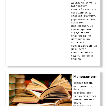
доставить клиенту
тот продукт,
который имеет для
него ценность,
необходимо уметь
управлять цепями
поставок:
формировать их
конфигурацию,
осуществлять
планирование
материальных
потоков и
производственных
мощностей,
контролировать
ход исполнения
планов.
Менеджмент
Знание теории
менеджмента,
богатого
зарубежного и
уже имеющегося
отечественного
опыта
управления в