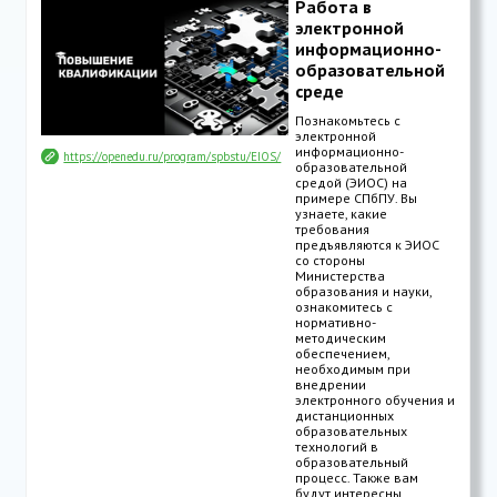
Работа в
электронной
информационно-
образовательной
среде
Познакомьтесь с
электронной
информационно-
https://openedu.ru/program/spbstu/EIOS/
образовательной
средой (ЭИОС) на
примере СПбПУ. Вы
узнаете, какие
требования
предъявляются к ЭИОС
со стороны
Министерства
образования и науки,
ознакомитесь с
нормативно-
методическим
обеспечением,
необходимым при
внедрении
электронного обучения и
дистанционных
образовательных
технологий в
образовательный
процесс. Также вам
будут интересны