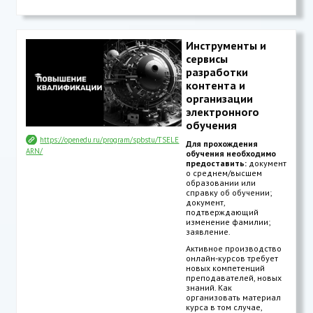
Инструменты и
сервисы
разработки
контента и
организации
электронного
обучения
https://openedu.ru/program/spbstu/TSELE
Для прохождения
ARN/
обучения необходимо
предоставить:
документ
о среднем/высшем
образовании или
справку об обучении;
документ,
подтверждающий
изменение фамилии;
заявление.
Активное производство
онлайн-курсов требует
новых компетенций
преподавателей, новых
знаний. Как
организовать материал
курса в том случае,