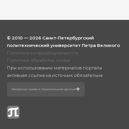
© 2010 — 2026 Санкт-Петербургский
политехнический университет Петра Великого
Политика конфиденциальности
Политика обработки cookie
При использовании материалов портала
активная ссылка на источник обязательна
Авторские права и персональные данные
Фотографии размещены с согласия
изображённых лиц в соответствии
с требованиями законодательства
о персональных данных. Согласно ст. 152.1
ГК РФ «Охрана изображения гражданина»,
все фотоматериалы являются объектами
авторского права. Их копирование
и дальнейшее использование без
письменного согласия правообладателя