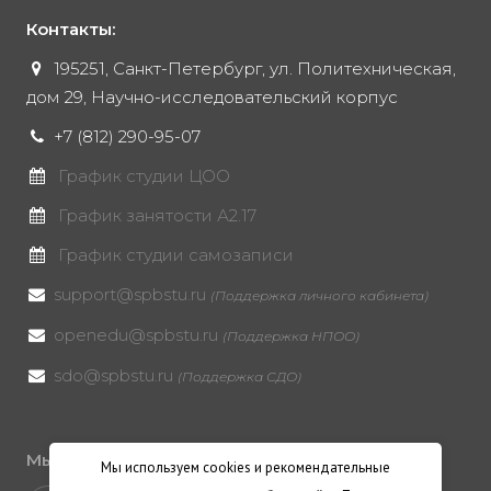
запрещено.
Контакты:
195251, Санкт-Петербург, ул. Политехническая,
дом 29, Научно-исследовательский корпус
+7 (812) 290-95-07
График студии ЦОО
График занятости А2.17
График студии самозаписи
support@spbstu.ru
(Поддержка личного кабинета)
openedu@spbstu.ru
(Поддержка НПОО)
sdo@spbstu.ru
(Поддержка СДО)
Мы в социальных ресурсах
Мы используем cookies и рекомендательные